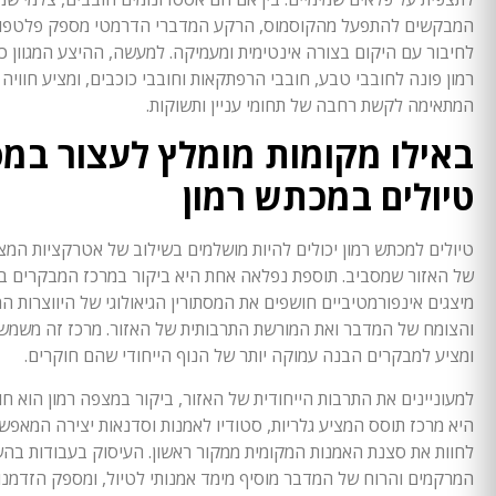
המבקשים להתפעל מהקוסמוס, הרקע המדברי הדרמטי מספק פלטפו
לחיבור עם היקום בצורה אינטימית ומעמיקה. למעשה, ההיצע המגוון 
רמון פונה לחובבי טבע, חובבי הרפתקאות וחובבי כוכבים, ומציע חוויה
המתאימה לקשת רחבה של תחומי עניין ותשוקות.
באילו מקומות מומלץ לעצור במ
טיולים במכתש רמון
טיולים למכתש רמון יכולים להיות מושלמים בשילוב של אטרקציות המצ
של האזור שמסביב. תוספת נפלאה אחת היא ביקור במרכז המבקרים במ
מיצגים אינפורמטיביים חושפים את המסתורין הגיאולוגי של היווצרות ה
והצומח של המדבר ואת המורשת התרבותית של האזור. מרכז זה משמש כ
ומציע למבקרים הבנה עמוקה יותר של הנוף הייחודי שהם חוקרים.
למעוניינים את התרבות הייחודית של האזור, ביקור במצפה רמון הוא חו
היא מרכז תוסס המציע גלריות, סטודיו לאמנות וסדנאות יצירה המאפש
לחוות את סצנת האמנות המקומית ממקור ראשון. העיסוק בעבודות בה
המרקמים והרוח של המדבר מוסיף מימד אמנותי לטיול, ומספק הזדמנ