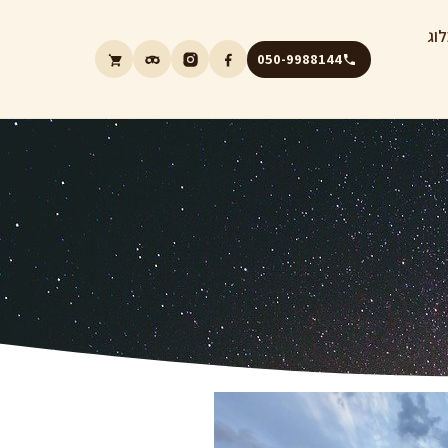
וג
050-9988144