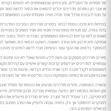
של מומחים על השבילים, ומבטיחים שהמשתתפים לא יפספסו נקודות ת
או אבני חן נסתרות. מדריכים יכולים להתאים את הסיור לרמות כושר ותחו
על מנת להבטיח שלכל אחד תהיה חוויה מתגמלת ומהנה המותאמת להע
בטיחות היא סיבה נוספת לבחור בסיורים מודרכים. הסביבה המדברית י
בלתי צפויה, עם תנודות טמפרטורה ותנאי מזג אוויר משתנים במהירות. 
מאומנים לתת עדיפות לבטיחות המשתתפים, מצוידים לטפל במצבי חיר
אספקה חיונית כגון מים ועזרה ראשונה. השקט הנפשי הזה מאפשר ל
להתמקד בלספוג את הנוף עוצר הנשימה מבלי לדאוג לסיכונים פוטנציא
סיורים מודרכים מספקים גם גישה לידע וחוויות שאולי לא יהיו זמינות ל
עצמאיים. למדריכים יש לעתים קרובות קשרים אישיים עם קהילות מקו
למשתתפים לקבל תובנה לגבי אורח החיים הבדואי, שיטות מדבר מסורת
ואינטראקציות תרבותיות המספקות הבנה הוליסטית יותר של חשיבות ה
ובשורה התחתונה, סיורים מודרכים מציעים את הנוחות של מסלול מו
זמן השהות במכתש רמון. נסיעה עצמאית מצריכה תכנון מסלולים, סידור
לוגיסטיקה, דבר שעלול לגזול זמן רב. סיורים מודרכים מייעלים את הת
למבקרים להתמקד אך ורק בחוויה עצמה ולהפיק את המרב מזמנם בח
הגיאולוגי המהפנט הזה.