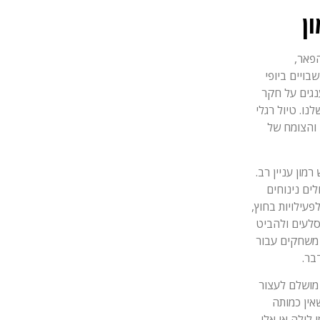
ן
פאר,
ויים ביופי
נגים על חקר
נו. טיול רגלי
 והצומח של
מון עניין רב.
לים נינוחים
פעילויות בחוץ,
סלעים ולהביט
 משחקים עבור
בר.
 מושלם לעצור
אין כמותה
 לילה או אלו