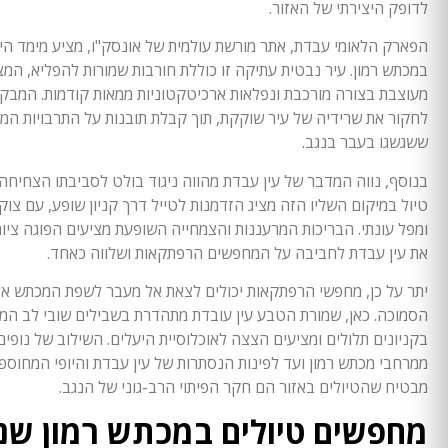
לדופק היצירתי של האזור.
הפארק הלאומי עבדת, אתר מורשת עולמית של אונסק"ו, מציע מימד היס
במכתש רמון. עיר נבטית עתיקה זו כוללת חורבות שמורות להפליא, המצ
מעוצבת בצורה מורכבת ונפלאות ארכיטקטוניות ממאות קודמות. המבקר
לחקור את שרידיה של עיר שוקקת, תוך קבלת תובנות על התרבויות המ
ששגשגו בעבר בנגב.
בנוסף, נווה המדבר של עין עבדת מהווה ניגוד בולט לסביבתו הצחיח
טיול במיקום השליו הזה מציג הזדמנות לטייל דרך קניון שופע, עם צוק
ומפל עונתי. הבריכות המרעננות והצמחייה השופעת מציעים הפוגה ציו
את עין עבדת לחביבה על המחפשים הרפתקאות ושלווה כאחד.
יתר על כן, מחפשי הרפתקאות יכולים לצאת אל מעבר לשפת המכתש אל
הסמוכה. כאן, שמורת הטבע עין עובדת מתהדרת בשבילים שובי לב המ
בקניונים תלולים ומציעים הצצה לאוכלוסיית היעלים. השילוב של נופים 
ממרחבי מכתש רמון ועד לפינות הנסתרות של עין עבדת והיופי המחוספ
מבטיח שהטיולים באזור הם חקר הפיתוי הרב-גוני של הנגב.
מחפשים טיולים במכתש רמון שני