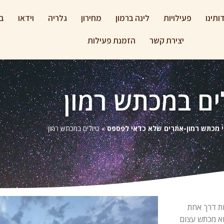
ותינו
פעילויות
לינה ברמון
מחירון
גלריה
וידאו
בל
יצירת קשר
הזמנת פעילות
ים במכתש רמון
 מכתש רמון-אתרים שלא כדאי לפספס
»
טיולים במכתש רמון
חת דרך אחת
וא מכתש עצום