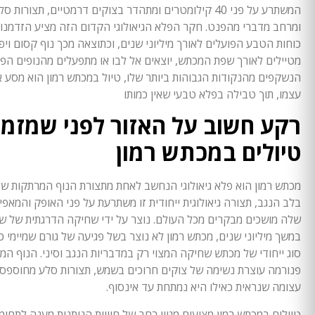
המשתרע על פני 40 קילומטרים ומתהדר בצוקים דרמטיים, תצורות ס
ומרחב מדברי מהפנט. חקר הפלא הגיאולוגי הקדום הזה מציע הזדמנו
כוחות הטבע הפועלים לאורך מיליוני שנים, וכתוצאה מכך נוף קסום ויפ
מטיילים לאורך שפת המכתש, יוצאים אל לבו או מתפעלים מהנופים הפנ
הנשקפים מהנקודות הגבוהות ביותר שלו, טיול במכתש רמון הוא מסע א
עצמו, תוך טבילה בפלא טבעי שאין כמותו
רקע חשוב על האזור לפני שמזמי
טיולים במכתש רמון
מכתש רמון הוא פלא גיאולוגי הנחשב לאחת מתצורת הנוף המרתקות של 
בלב הנגב, תצורה גיאולוגית ייחודית זו משתרעת על פני האופק והמאפי
שלה מושכים מבקרים מכל העולם. נוצר על ידי שחיקה הדרגתית של ש
במשך מיליוני שנים, מכתש רמון לא נוצר בשל פגיעה של גורם שמיימי כ
סוג ייחודי של מכתש שחיקה המצוי רק במדבריות הנגב וסיני. הנוף ה
פנורמה עוצרת נשימה של צוקים חרוכים בשמש, תצורות סלע מחוספס
עצומה שנראית כאילו היא נמתחת עד אינסוף.
טיולים במכתש רמון מציעים מגוון רחב של חוויות הנותנות מענה לתחומי 