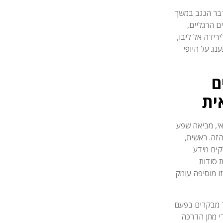
דבר הנגב במשך
ים הרגליים,
רידה אל ליבו,
נג על היופי
ם
ית
אי, מביאה שפע
הזה. ראשית,
קים מידע
ת סודות
ו מוסיפה עומק
ר מבקרים בפעם
י מתן הדרכה