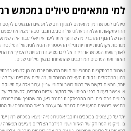
למי מתאימים טיולים במכתש רמו
טיולים למכתש רמון מתאימים למגוון רחב של אנשים הנמשכים לקסם ה
ההרפתקאות והפלא הגיאולוגי של הטבע. חובבי טבע ימצאו את עצמם שב
העז של הנוף המדברי, מה שהופך אותו ליעד אידיאלי עבור אלה שמתע
מערכות אקולוגיות ייחודיות וגילוי ההיסטוריה הגיאולוגית של הפלנטה של
לאורך שפת המכתש או ירידה אל ליבו מציע הזדמנויות להעריך את החי
האזור ואת הפרטים המורכבים שהתפתחו במשך מיליוני שנים.
נשמות הרפתקניות המחפשות חוויות מרגשות יוכלו גם הן למצוא במכתש ר
מגוון המסלולים ונקודות העצירה המיוחדות, מטיולים אתגריים ועד לטיו
יותר, מתאים לקשת של רמות כושר ותחומי עניין. עבור אלה עם תשוקה ל
אי אפשר לעמוד בפני הפיתוי של לחקור ואדיות נסתרים, להשתולל על 
בנופים מרהיבים. רוח ההרפתקנות נחגגת כאן, מה שהופך אותו למגרש
מחפשי ריגושים המעוניינים לטבול את עצמם בפאר המחוספס של המד
יתר על כן, צופים בכוכבים וחובבי אסטרונומיה ימצאו במכתש רמון יעד
בו. מיקומו המרוחק של האזור ושמי המדבר הצלולים מציעים תפאורה ש
לתצפית על פלאים שמימיים. בין אם הם אסטרונומים חובבים, צלמי שמי