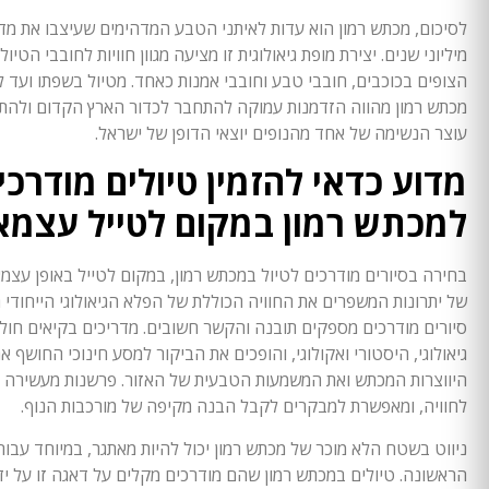
לסיכום, מכתש רמון הוא עדות לאיתני הטבע המדהימים שעיצבו את מ
מיליוני שנים. יצירת מופת גיאולוגית זו מציעה מגוון חוויות לחובבי הטיול
הצופים בכוכבים, חובבי טבע וחובבי אמנות כאחד. מטיול בשפתו ועד לי
מכתש רמון מהווה הזדמנות עמוקה להתחבר לכדור הארץ הקדום ולהתע
עוצר הנשימה של אחד מהנופים יוצאי הדופן של ישראל.
מדוע כדאי להזמין טיולים מודרכי
למכתש רמון במקום לטייל עצמא
בחירה בסיורים מודרכים לטיול במכתש רמון, במקום לטייל באופן עצמ
של יתרונות המשפרים את החוויה הכוללת של הפלא הגיאולוגי הייחודי 
סיורים מודרכים מספקים תובנה והקשר חשובים. מדריכים בקיאים חול
גיאולוגי, היסטורי ואקולוגי, והופכים את הביקור למסע חינוכי החושף א
היווצרות המכתש ואת המשמעות הטבעית של האזור. פרשנות מעשירה ז
לחוויה, ומאפשרת למבקרים לקבל הבנה מקיפה של מורכבות הנוף.
ניווט בשטח הלא מוכר של מכתש רמון יכול להיות מאתגר, במיוחד עבו
הראשונה. טיולים במכתש רמון שהם מודרכים מקלים על דאגה זו על יד