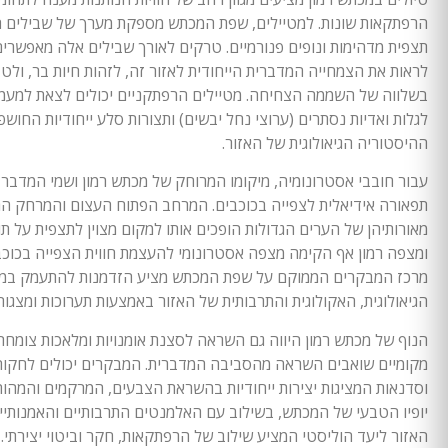
הרפתקאות שונות. למטיילים, שפת המכתש מספקת מערך של שבילים ה
תצפית מדהימות ונופים פנורמיים. טרקים לאורך שבילים אלה מאפשרי
לראות את הצמחייה המדברית הייחודית לאזור זה, לזהות חיות בר, ולט
בשלווה של השממה הצחיחה. מטיילים הרפתקניים יכולים לצאת למעמ
לגלות ואדיות נסתרים (ערוצי נחל יבשים) ותצורות סלע ייחודיות החושפ
ההיסטוריה הגיאולוגית של האזור.
עבור חובבי אסטרונומיה, מיקומו המרוחק של מכתש רמון ושמי המדבר 
תפאורה אידיאלית לצפייה בכוכבים. המרחב הפתוח העצום והמרחק הר
מאורותיהן של הערים הגדולות הופכים אותו למקום מצוין לתצפית על תו
ומצפה רמון אף הקימה מצפה אסטרונומי להעצמת חווית הצפייה בכוכבי
מרכז המבקרים הממוקם על שפת המכתש מציע הזדמנות להתעמק במ
הגיאולוגית, האקולוגית והתרבותית של האזור באמצעות תערוכות ומצגות
הנוף של מכתש רמון היווה גם השראה לסצנת אומנויות ומלאכות צומחת
מקומיים שואבים השראה מהסביבה המדברית. המבקרים יכולים לחקור 
וסדנאות המציגות יצירות ייחודיות בהשראת הצבעים, המרקמים והמהו
יופיו הטבעי של המכתש, בשילוב עם האלמנטים התרבותיים והאמנותיי
האזור ליעד הוליסטי המציע שילוב של הרפתקאות, חקר וביטוי יצירתי.