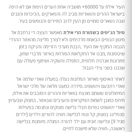
העיר אילת על 60000+ תושביה אחת הערים היפות אם לא היפה
בישראל ההרים והוואדיות סביב לה והפארקים ,הכיכרות והגנים
שבה נשארים סמויים מן העין לרוב התיירים והנופשים בעיר.
טיול הג'יפים בשמורת הרי אילת
מאפשר הצצה די נרחבת אל
מיגוון הנופים הבאמת מדהימים ולא לצורך מליצה מהאזור ההררי
הגבוה המקיף את העיר ,הבנת מערכי הזרימה והניקוז בזמן
שיטפונות ,מבט אל החקלאות הפורחת באיזור מדברי שחון,
פתרונות אנרגיה חלופית, התפלה והשקיה ושיתוף פעולה עם
שכננו בשני צידי הגבול.
לאחר האיסוף מאיזור המלונות נעלה במעלה וואדי שלמה אל
וואדי רחבעם ויהושפט..סידרה כמעט מלאה של מלכי ישראל
המיתולוגים ששמם מונצח בוואדיות וההרים הסובבים את אילת,
תיחס כמובן לשמות המיקראים והערבים שבאזור, במצוק שבערוץ
וואדי יהושפט נפרוס חבלי גלישה מצוקים ונתנסה בפעילות
סנפלינג במצוק קל ונוח לגלישה חוויה להורים וילדים [ילדים
מגיל 9] וגלישה זוגית עם ילד להורה המגלה מיומנות בגלישה
ראשונה,-חוויה שלא תישכח לחיים.