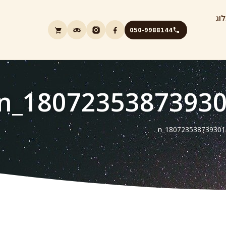
וג
050-9988144