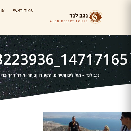
עמוד ראשי
אוד
נגב לנד
ALEN DESERT TOURS
14717165_1836965083223936_1807235387393016562_n
נגב לנד
»
מטיילים ותיירים..הקפידו וביחרו מורה דרך בר