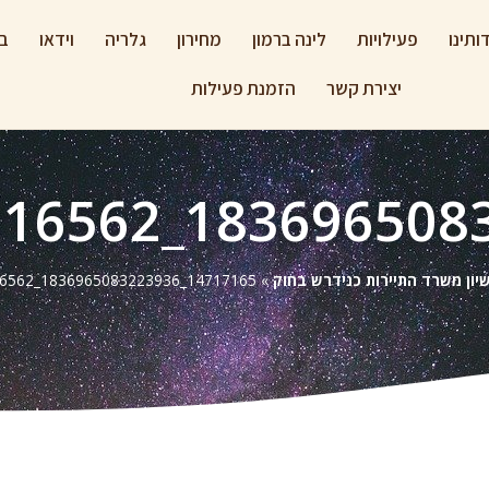
ותינו
פעילויות
לינה ברמון
מחירון
גלריה
וידאו
בל
יצירת קשר
הזמנת פעילות
ישיון משרד התיירות כנידרש בחוק
»
14717165_1836965083223936_1807235387393016562_n