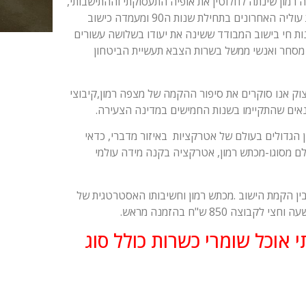
 רמון שינתה לחלוטין את אופיה התעסוקתי וההתישבותי,
המועצה המקומית שעדיין רחוקה מחזון עשרת אלפי התושבים קלטה את עוליה האחרונים בתחילת שנות ה90 ומעמדה כישוב
נות חי בישוב המבודד ששינה את יעודו בשלושה עשורים
ך, מסחר ואנשי ממשל בשרות הצבא תעשיית הביטחון
וק אנו סוקרים את סיפור ההקמה של מצפה רמון,קיבוצי
תנאים שהתקיימו בשנות החמישים במדינה הצעירה.
ן הגדולים בעולם של אטרקציות באיזור מדברי, כדאי
ולם מסוגו-מכתש רמון, אטרקציה בקנה מידה עולמי
ין הקמת הישוב .מכתש רמון וחשיבותו האסטרטגית של
85 ש"ח בהזמנה מראש.
 אוכל שומרי כשרות כולל סוג