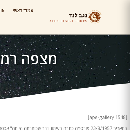
עמוד ראשי
אוד
נגב לנד
ALEN DESERT TOURS
מצפה רמון
[ape-gallery 1548]
בתאריך 23/8/1957 פורסמה כתבה בעיתון דבר שכותרתה הייתה" אכסניה בישימון"