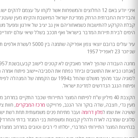
איני יודע באם 12 החלוצים והמשפחות אשר לקחו על עצמם להקי
והבדידות החברתית הרחק ממדינת ישראל המיושבת והקימו מעין שעטנז ב
קבלת הקרקע להתישבות כשמאחוריהם אין גב יציב של אירגון ומפעל משכן
הימים לבירת תיירות המדבר בישראל ואף תככב בשלל שיאי עולם יחודיים 
עיר עולים ברובם יוצאי צפון אפריקה שתמנה בין 5000 לעשרת אלפים תושבים, כך נכתב בחזון הממשלתי לישוב
שניזכר 23 לאפריל 1957
[אנחנו נביא את התושבים וביחד נפתח את הסביבה=ישוב פיתוח אמרה 
לסוגיה עבר מהפך מושלם שהחל ב1994 עם הק
ופיתוח הנגב הנדרשים למדינת ישראל.
הקצבת 40 מיליון ש"ח לפיתוח המוצר התיירותי שכבר התקיים ב
מעין גדי, חצבה, שדה בוקר והר הנגב, פרוייקט
מרכז המבקרים
, חוות צ
ששינה את שמו ל
מלון דרומה
ועבר מתיחת פנים משמעותית תחת רשת ישרו
סלונים שמרבה לארח ולהלין קבוצות ומשפחות בני המגזר בדתי והחרדי
בנחיצות המוצר התיירותי המדברי, יסלחו לי רבים וטובים במרחב ממצדה