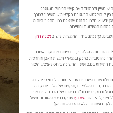
ם ישוב יש מאיין ולהתמודד עם קשיי הריחוק הגאוגרפי
ין קיבוץ למושב "אגודה חקלאית שיתופית " לצורך
 ידעו או חלמו בחזונם שמצפה רמון תהפוך ביום מן
בתחום הגאולוגיה והתיירות.
מצפה רמון
מחנה העבודה שהפך לאחר מאבקים לא קטנים לישוב קבע,ובשנת 1957 בהחלטת ממשלה לעיירת פיתוח מרוחקת ואפורה
המדינה]טובלת באבק ובמפעלי תעשית האבן והחרסית
מתה של המנהלה לפיתוח התיירות בנגב ושינוי החשיבה ביחס לאמצעי היצור
מרחב מתחילת שנות השמונים עם הקמתם של בתי ספר שדה
ל מדבר ,חוות האלפקות ,והקמתו של מלון פונדק רמון
טל ובנוסף בית חב"ד בניהולו של הרב השליח צבי
[לחצו על הקישור
-שכנעו
את קברניטי האזור והממשל
 לעזוז ושחרות שלא הוזכרו-אתם כאן]