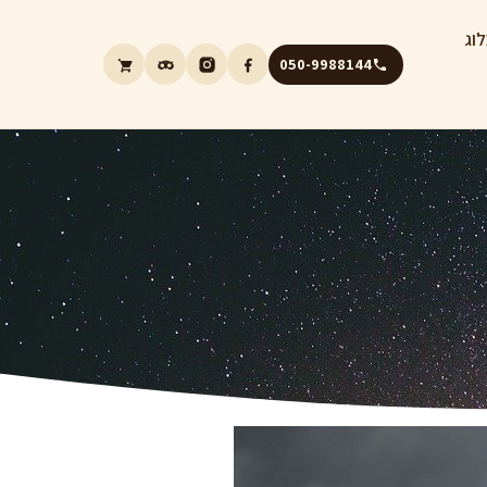
וג
050-9988144