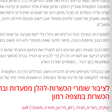
כמעט שישה עשורים ויותר חלפו מאז אותה התיישבות בלב הישימון ומצפה
קולט עליה הסתיים זה מכבר,מיגוון רחב של תושבים ממיגזרים ודתות שו
מישוב מאובק של חוצבי סלעים ומפעלי אבן לישוב מבוסס תיירות, חינו
והשב"ס.
למתענינים-במהלך טיול הג'יפים ואו טיול רגלי לעת שקיעה על שפת המצ
רמת הנגב ופיתחת ניצנה, סיפור חלוצי שאינו מימסדי ולא היה פשוט ב
רמת הנגב ומצפה רמון מציעים כיום למטייל את המיגוון והמבחר שהוא בי
להגיע לביקור ואו לשהייה ולו רק כדי להביט או לטייל בגדול מכתשי הע
הממוקמת בסך הכל… כשעתיים ממרכז הארץ.
אנו בנגבלנד מקיימים סיורים להכרת הישוב הכוללים הדרכה המקשרת ב
האיזור להקמתה של מדינת ישראל בשנותיה הראשונות מחיר סיור של כשעה וחצי לקבוצה 0
לציבור שומרי הכשרות-להלן מסעדות ובתי
הכשרות במצפה רמון
עסקים_כשרים_מצפה_רמון_מידעון_מפורט_תשפו[1].pdf