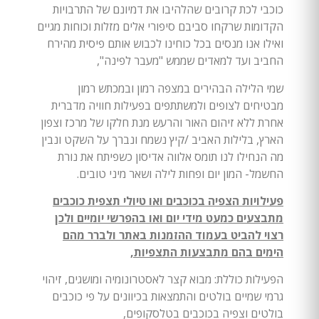
כוכבי לכת קרובים שהלהיבו את דמיונם של התרבויות
הקדומות שרקחו סביבם סיפורי אלים מזלות וכוחות מגיים
ואילו אנו מנסים בכל כוחינו לכבוש אותם פיסית מהירח
החביב ועד למאדים שממש "מעבר לפינה",
שמי הלילה הבהירים במצפה רמון ובמכתש רמון
מבטיחים לצופים ולמשתתפים בפעילות חוויה מדברית
אחרת ללא זיהום האור והרעש מנת חלקו של מרכז וצפון
הארץ, בלילות האביב /קיץ נשמח ונברך על השקט ונבין
מה הנחילו לנו תומס אלווה אדיסון כשפיתח את נורת
החשמל- המון יום ופחות לילה ושאר מיני טובים.
פעילויות הצפיה בכוכבים ואו טיולי תצפית כוכבים
מתבצעים כמעט מידי יום ואו בהפרשי יומיים ולכן
רצוי להביט בעמוד ההזמנות באתר ולברר מהם
הימים בהם מתבצעות התצפיות,
הפעילות כוללת: מבוא קצר לאסטרונומיה ומושגים, זיהוי
גרמי שמיים בולטים והתמצאות בכיוונים על פי כוכבים
בולטים וצפיה בכוכבים בטלסקופים,