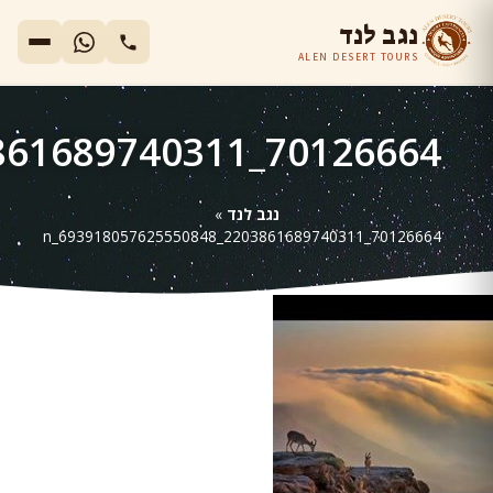
נגב לנד
ALEN DESERT TOURS
70126664_2203861689740311_693918057625550848_n
נגב לנד
»
70126664_2203861689740311_693918057625550848_n