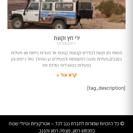
ירי חץ וקשת
01/03/2017
מטווחי חץ וקשת לבודדים וקבוצות קטנות אל מטרות נייחות ואו פעילות
בסבבים,פעילות מהנה למשפחות ולמטיילים הן המהלך טיול ג'יפים והן
כפעילות גיבוש לימי הולדת וימי
קרא עוד »
[tag_description]
© כל הזכויות שמורות לחברת נגב לנד – אטרקציות וטיולי שטח
במכתש רמון, מצפה רמון והנגב.