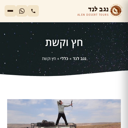
נגב לנד
ALEN DESERT TOURS
חץ וקשת
נגב לנד
»
כללי
»
חץ וקשת