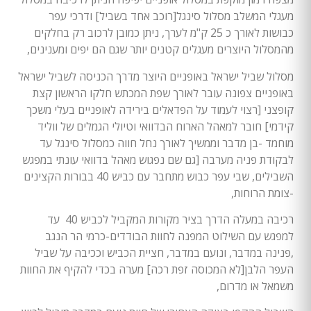
מעגלי המשלב מסלול סינגל[רוכב אחד בשביל] ודרכי עפר
כבושות לאורך כ 25 ק"מ לערך, ניתן כמובן לרכוב רק בחלקים
מהמסלול היוצרים מעגלים קטנים יותר שגם הם יפים ומענינים,
מסלול שביל ישראל באופניים היוצר מדרך הכניסה לשביל ישראל
באופניים צפונה עובר לאורך שפת המכתש חלקו הראשון קצת
קופצני [רצוי לעמוד על הפדאלים בירידה לאופניים בעלי משכך
קידמי] חובר למאהל הארוח הבדוואי וטיולי הגמלים של ווליד
מוחמד -בן מדבר וממשיך לאורך נחל חווה כמסלול סינגל עד
לבקודת פניה מערבה [גם שם נפגוש מאהל בדוואי עונתי במפגש
השבילים, שבי עפר כבוש מתחבר עם כביש 40 בבורות הקצינים
-צומת הרוחות,
רכיבה במעלה הדרך בציר מקורות המקביל לכביש 40 עד
למפגש עם השילוט המפנה לחוות הבודדים-כרמי הר הנגב
,פנינה במדבר, ונועם במדבר, חציית הכביש וככיבה על שביל
העפר הלבן[לא המכוסה זפת רכה] מערה בכדי להקיף את החוות
משמאל או מדרום,