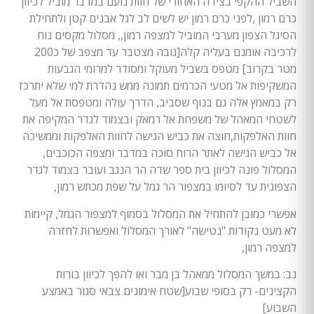
השביל ההקפי בצידה האחורי של חוות נועם במדבר מוביל לכיוון
כרם רמון ,לפני כרם רמון יש לשים לב לגל אבנים קטן ולתחילת
הסיגל הצפון מערבי המוביל למצפה רמון,, מסלול מקסים נוח
לרכיבה אומנם בעליה קלה[גובה מצטבר עד מצפב של כ200
מטר בקרוב] מטפס בשביל מעוקל ומסודר למרומי הגבעות
המשקיפות אל מטעי הכרמים תמונה ממש נהדרת למי שלא יתרכז
רק במאמץ אלה גם בנוף שסביב, הדרך עולה ומטפסת אל מעל
לשטחי המאהל של משפחת אל רמאק ובצמוד לגדר המקיפה את
חוות האלפקות,חוצה את כביש הגישה לחוות האלפקות וממשיכה
אל כביש הגישה לאתר הרוח סוכה במדבר ומצפה הכוכבים,
המסלול פונה לכיוון בית ספר שדה הר הנגב ועובר בצמוד לגדר
הצפונית עד לסיומו במצפור הר גמל על שפת מכתש רמון,
אפשרי כמובן להתחיל את המסלול בסמוף למצפור הגמל, קיימות
לא מעט נקודות "נטישה" לאורך המסלול ואפשרות לחזרה
למצפה רמון,
נב: במשך המסלול ממאהל בן מבר ואו להפך לכיוון בורות
הקצינים- רק בסופי שבוע[שטח אימונים צבאי סגור באמצע
השבוע]