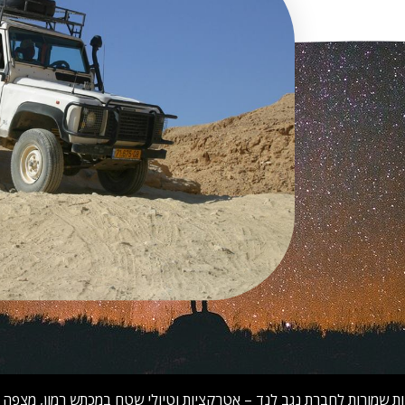
ות שמורות לחברת נגב לנד – אטרקציות וטיולי שטח במכתש רמון, מצפה רמ