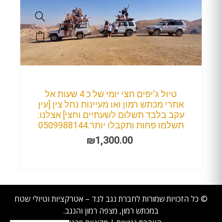
טיול ג'יפים חצי יומי של כ 4 שעות אל
אתרי מכתש רמון ואו מעיינות נחל צין [עין
עקב בלבד תשלום לשעתיים וחצי] אצלנו:
תשלמו פחות ותקבלו יותר.0509988144
₪
1,300.00
© כל הזכויות שמורות לחברת נגב לנד – אטרקציות וטיולי שטח
במכתש רמון, מצפה רמון והנגב.