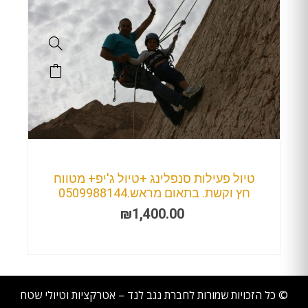
טיול פעילות סנפלינג +טיול ג'יפ+ מטווח
חץ וקשת. בתאום מראש.0509988144
₪
1,400.00
© כל הזכויות שמורות לחברת נגב לנד – אטרקציות וטיולי שטח