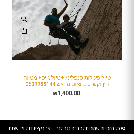
טיול פעילות סנפלינג +טיול ג'יפ+ מטווח
חץ וקשת. בתאום מראש.0509988144
₪
1,400.00
© כל הזכויות שמורות לחברת נגב לנד – אטרקציות וטיולי שטח