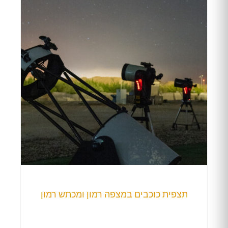
תצפית כוכבים במצפה רמון ומכתש רמון