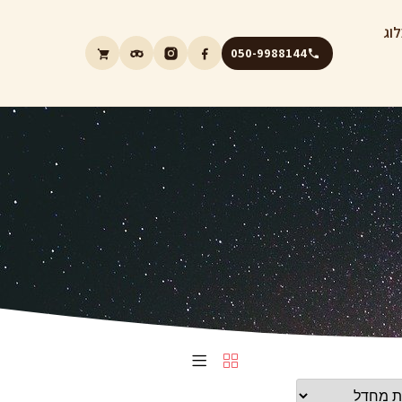
וג
050-9988144