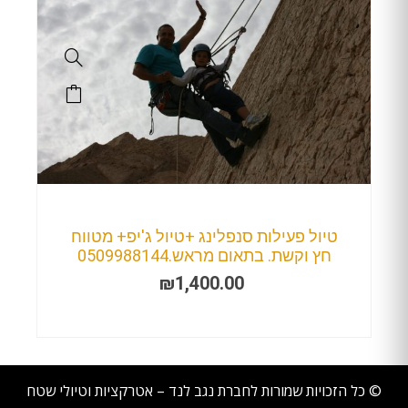
טיול פעילות סנפלינג +טיול ג'יפ+ מטווח
חץ וקשת. בתאום מראש.0509988144
₪
1,400.00
© כל הזכויות שמורות לחברת נגב לנד – אטרקציות וטיולי שטח