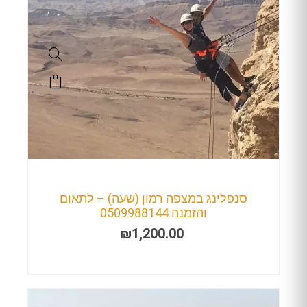
סנפלינג במצפה רמון (שעה) – לתאום
והזמנה 0509988144
₪
1,200.00