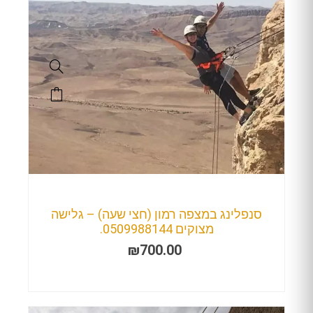
סנפלינג במצפה רמון (חצי שעה) – גלישה
מצוקים 0509988144.
₪
700.00