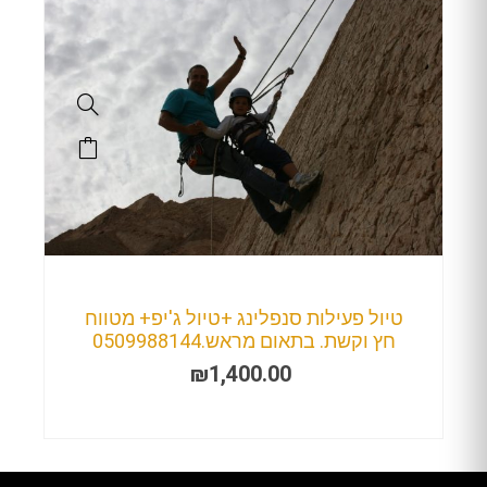
טיול פעילות סנפלינג +טיול ג'יפ+ מטווח
חץ וקשת. בתאום מראש.0509988144
₪
1,400.00