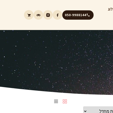
וג
050-9988144