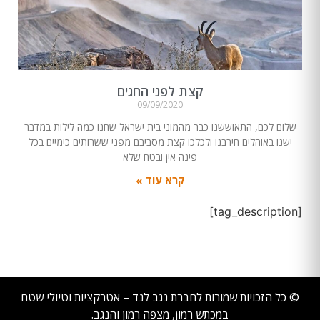
קצת לפני החגים
09/09/2020
שלום לכם, התאוששנו כבר מהמוני בית ישראל שחנו כמה לילות במדבר
ישנו באוהלים חירבנו ולכלכו קצת מסביבם מפני ששרותים כימיים בכל
פינה אין ובטח שלא
קרא עוד »
[tag_description]
© כל הזכויות שמורות לחברת נגב לנד – אטרקציות וטיולי שטח
במכתש רמון, מצפה רמון והנגב.