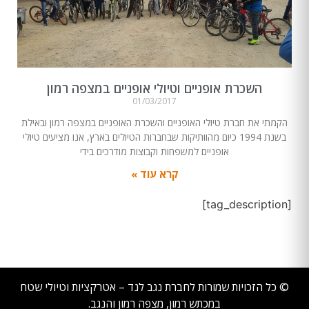
השכרת אופניים וטיולי אופניים במצפה רמון
01/03/2017
הקמתי את חברת טיולי האופניים והשכרת האופניים במצפה רמון ובאילת
בשנת 1994 כיום מהוותיקות שבחברות הטיולים בארץ, אנו מציעים טיולי
אופניים למשפחות וקבוצות מודרכים בידי
קרא עוד »
[tag_description]
© כל הזכויות שמורות לחברת נגב לנד – אטרקציות וטיולי שטח
במכתש רמון, מצפה רמון והנגב.