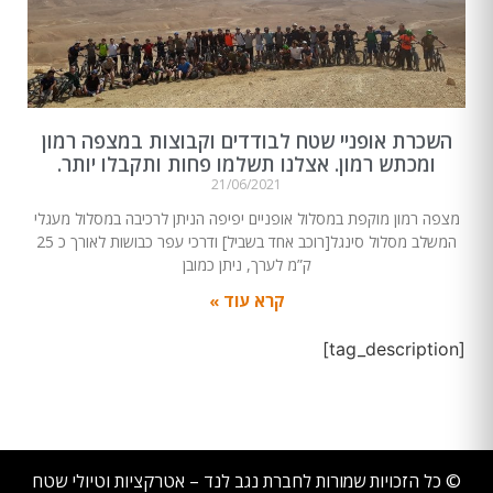
השכרת אופניי שטח לבודדים וקבוצות במצפה רמון
ומכתש רמון. אצלנו תשלמו פחות ותקבלו יותר.
21/06/2021
מצפה רמון מוקפת במסלול אופניים יפיפה הניתן לרכיבה במסלול מעגלי
המשלב מסלול סינגל[רוכב אחד בשביל] ודרכי עפר כבושות לאורך כ 25
ק”מ לערך, ניתן כמובן
קרא עוד »
[tag_description]
© כל הזכויות שמורות לחברת נגב לנד – אטרקציות וטיולי שטח