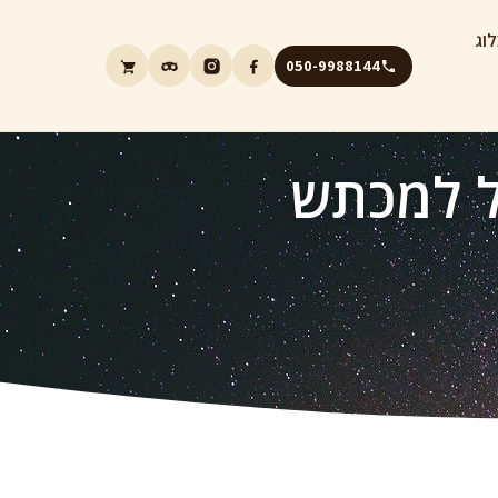
וג
050-9988144
ול למכתש