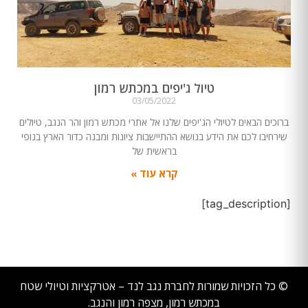
טיול ג'יפים במכתש רמון
03/05/2022
ברוכים הבאים לטיולי הג'יפים שלנו אל אתרי מכתש רמון והר הנגב, טיולים
שירחיבו לכם את הידע בנושא ההתיישבות ציונות ומבנה כדור הארץ בנופי
בראשית של
קרא עוד »
[tag_description]
© כל הזכויות שמורות לחברת נגב לנד – אטרקציות וטיולי שטח
במכתש רמון, מצפה רמון והנגב.