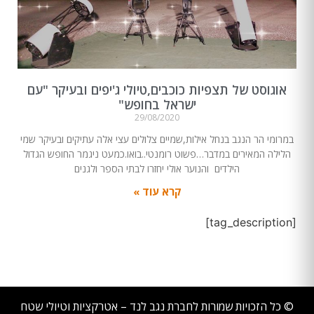
אוגוסט של תצפיות כוכבים,טיולי ג'יפים ובעיקר "עם
ישראל בחופש"
29/08/2020
במרומי הר הנגב בנחל אילות,שמיים צלולים עצי אלה עתיקים ובעיקר שמי
הלילה המאירים במדבר…פשוט רומנטי..בואו.כמעט ניגמר החופש הגדול
הילדים והנוער אולי יחזרו לבתי הספר ולגנים
קרא עוד »
[tag_description]
© כל הזכויות שמורות לחברת נגב לנד – אטרקציות וטיולי שטח