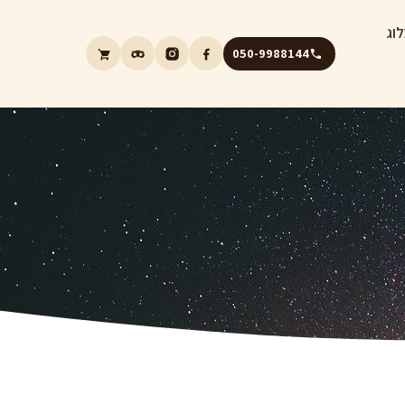
וג
050-9988144