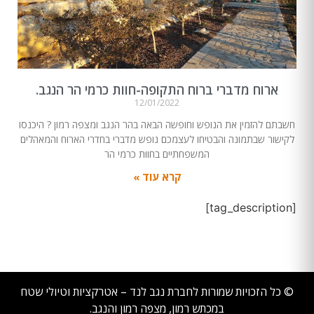
ארוח מדברי ברוח התקופה-חוות כרמי הר הנגב.
12/01/2022
חשבתם להזמין את הנופש וחופשה הבאה בהר הנגב ומצפה רמון ? היכנסו
לקישור שבתמונה והבטיחו לעצמכם נופש מדברי בחדרי הארוח והמאהלים
המשפחתיים בחוות כרמי הר
קרא עוד »
[tag_description]
© כל הזכויות שמורות לחברת נגב לנד – אטרקציות וטיולי שטח
במכתש רמון, מצפה רמון והנגב.