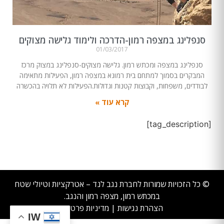
סנפלינג במצפה רמון-הדרכה ולימוד גלישה מצוקים
01/03/2017
סנפלינג במצפה ומכתש רמון. גלישה מצוקים-סנפלינג במצוק מרכז
המבקרים בסמוך למתחם בית רמונא במצפה רמון, הפעילות מתאימה
לבודדים, משפחות, וקבוצות קטנות וגדולות.הפעילות לא תלויה בהכשרה
קרא עוד »
[tag_description]
© כל הזכויות שמורות לחברת נגב לנד – אטרקציות וטיולי שטח
במכתש רמון, מצפה רמון והנגב.
הצהרת נגישות
|
מדיניות פרטיות
IW