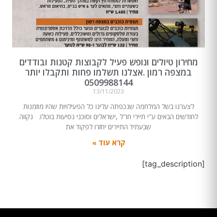
מחירון טיולים ונופש פעיל לקבוצות קטנות ובודדים
במצפה רמון .אצלנו תשלמו פחות ותקבלו יותר
0509988144
13/11/2023
לצערנו בשל המלחמה שנכפתה עלינו כל הפעילויות שהיו מוזמנות
לחודשים הבאים ע"י תיירי חו"ל ,ישראלים וסוכני נסיעות בוטלו. נקווה
שבעתיד התיירים יחזרו לפקוד את
קרא עוד »
[tag_description]