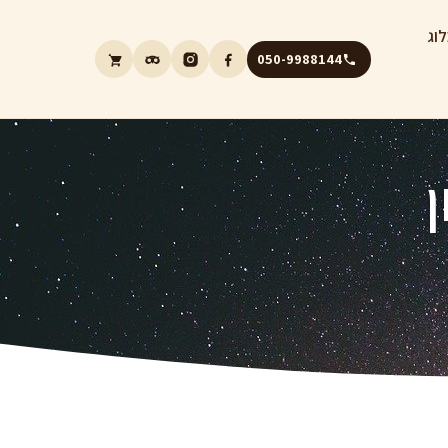
וג
050-9988144