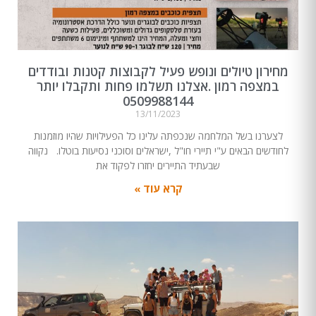
מחירון טיולים ונופש פעיל לקבוצות קטנות ובודדים
במצפה רמון .אצלנו תשלמו פחות ותקבלו יותר
0509988144
13/11/2023
לצערנו בשל המלחמה שנכפתה עלינו כל הפעילויות שהיו מוזמנות
לחודשים הבאים ע"י תיירי חו"ל ,ישראלים וסוכני נסיעות בוטלו. נקווה
שבעתיד התיירים יחזרו לפקוד את
קרא עוד »