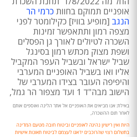
החל מה 1/8/2022 תחנת השכרת
אופניים תמוקם בחוות
כרמי הר
הנגב
[מופיע בוויז] כקילומטר לפני
מצפה רמון ותתאפשר זמינות
השכרה לטיולים לאורך גן הפסלים
ושפת מצוק מכתש רמון בסינגל
שביל ישראל ובשביל העפר המקביל
אליו ואו בשביל האופניים המערבי
והיפיפה העובר בצידו המערבי של
הישוב מבה"ד 1 ועד מצפור הר גמל,
באילת: אנו מביאים את האופניים אל אתר הלינה ואוספים אותם
לאחר תום ההשכרה,
היות ואין רישיון נהיגה לאופניים וביטוח חובה מטעם המדינה
בתשלום רצוי שהרוכבים ידאגו לעצמם לביטוח תאונות אישיות