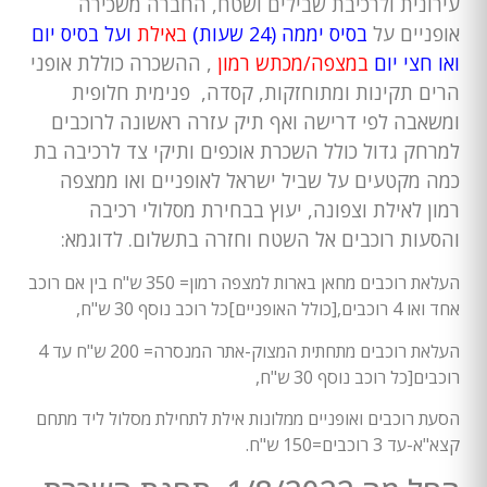
עירונית ולרכיבת שבילים ושטח, החברה משכירה
אופניים על
בסיס יממה (24 שעות)
באילת
ועל בסיס יום
ואו חצי יום
במצפה/מכתש רמון
, ההשכרה כוללת אופני
הרים תקינות ומתוחזקות, קסדה, פנימית חלופית
ומשאבה לפי דרישה ואף תיק עזרה ראשונה לרוכבים
למרחק גדול כולל השכרת אוכפים ותיקי צד לרכיבה בת
כמה מקטעים על שביל ישראל לאופניים ואו ממצפה
רמון לאילת וצפונה, יעוץ בבחירת מסלולי רכיבה
והסעות רוכבים אל השטח וחזרה בתשלום. לדוגמא:
העלאת רוכבים מחאן בארות למצפה רמון= 350 ש"ח בין אם רוכב
אחד ואו 4 רוכבים,[כולל האופניים]כל רוכב נוסף 30 ש"ח,
העלאת רוכבים מתחתית המצוק-אתר המנסרה= 200 ש"ח עד 4
רוכבים[כל רוכב נוסף 30 ש"ח,
הסעת רוכבים ואופניים ממלונות אילת לתחילת מסלול ליד מתחם
קצא"א-עד 3 רוכבים=150 ש"ח.