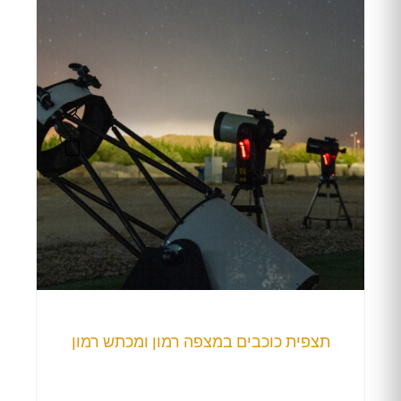
תצפית כוכבים במצפה רמון ומכתש רמון