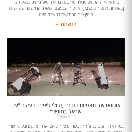
בחדשי הקיץ החמים טבילה מרעננת במהלך טיול גי'פים בבקעת צין
[באחריות המטיילים בלבד] הרי טיול שבעולם השאלה הראשונה ששואל כל
מזמין טיול המתקשר למשרד: האם
קרא עוד »
אוגוסט של תצפיות כוכבים,טיולי ג'יפים ובעיקר "עם
ישראל בחופש"
29/08/2020
במרומי הר הנגב בנחל אילות,שמיים צלולים עצי אלה עתיקים ובעיקר שמי