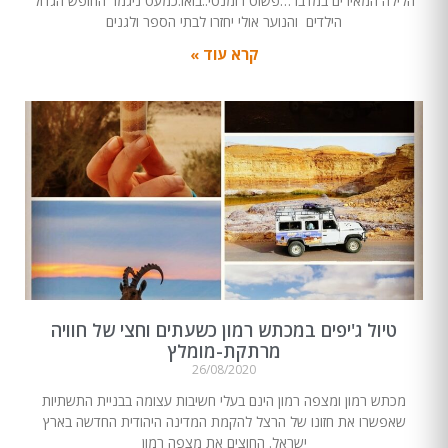
הלילה המאירים במדבר…פשוט רומנטי..בואו.כמעט ניגמר החופש הגדול
הילדים והנוער אולי יחזרו לבתי הספר ולגנים
קרא עוד »
טיול ג'יפים במכתש רמון כשעתים וחצי של חוויה
מרתקת-מומלץ
26/08/2020
מכתש רמון ומצפה רמון הינם בעלי חשיבות עצומה בבניית התשתיות
שאפשרו את חזונו של הרצל להקמת המדינה היהודית החדשה בארץ
ישראל. החוצים את מצפה רמון