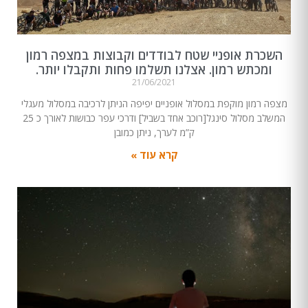
השכרת אופניי שטח לבודדים וקבוצות במצפה רמון
ומכתש רמון. אצלנו תשלמו פחות ותקבלו יותר.
21/06/2021
מצפה רמון מוקפת במסלול אופניים יפיפה הניתן לרכיבה במסלול מעגלי
המשלב מסלול סינגל[רוכב אחד בשביל] ודרכי עפר כבושות לאורך כ 25
ק”מ לערך, ניתן כמובן
קרא עוד »