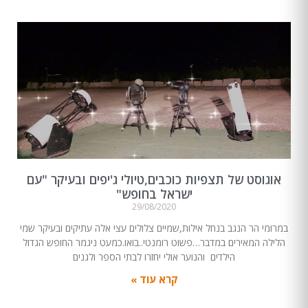
אוגוסט של תצפיות כוכבים,טיולי ג'יפים ובעיקר "עם
ישראל בחופש"
29/08/2020
במרומי הר הנגב בנחל אילות,שמיים צלולים עצי אלה עתיקים ובעיקר שמי
הלילה המאירים במדבר…פשוט רומנטי..בואו.כמעט ניגמר החופש הגדול
הילדים והנוער אולי יחזרו לבתי הספר ולגנים
קרא עוד »