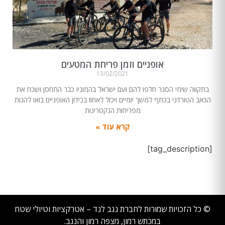
אופניים וזמן פריחת המטעים
13/02/2021
בתקווה שימי הסגר חלפו להם ועם ישראל בהמוניו כבר התחסן ושכח את
הכאב הטורדני בכתף למשך יומיים ויכול לאחוז בכידון האופניים בואו להנות
מפריחות הנקטרינות
קרא עוד »
[tag_description]
© כל הזכויות שמורות לחברת נגב לנד – אטרקציות וטיולי שטח
במכתש רמון, מצפה רמון והנגב.