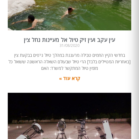
עין עקב ועין זיק טיול אל מעיינות נחל צין
31/08/2020
בחדשי הקיץ החמים טבילה מרעננת במהלך טיול גי'פים בבקעת צין
[באחריות המטיילים בלבד] הרי טיול שבעולם השאלה הראשונה ששואל כל
מזמין טיול המתקשר למשרד: האם
קרא עוד »