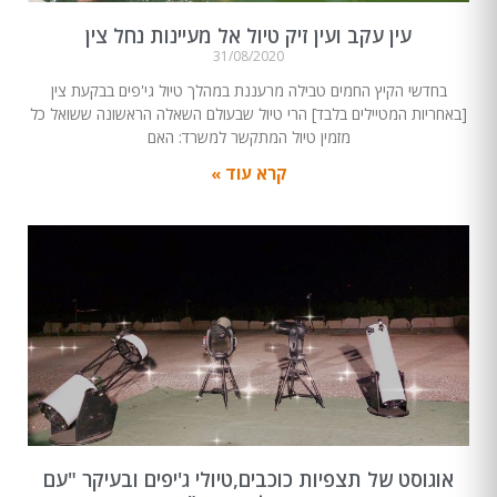
עין עקב ועין זיק טיול אל מעיינות נחל צין
31/08/2020
בחדשי הקיץ החמים טבילה מרעננת במהלך טיול גי'פים בבקעת צין
[באחריות המטיילים בלבד] הרי טיול שבעולם השאלה הראשונה ששואל כל
מזמין טיול המתקשר למשרד: האם
קרא עוד »
אוגוסט של תצפיות כוכבים,טיולי ג'יפים ובעיקר "עם