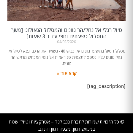
טיול רגלי אל נחל/הר גוונים והמסלול הגאולוגי [משך
המסלול כשעתים וחצי עד כ 3 שעות]
04/02/2020
מסלול הטיול במיפער גוונים על כביש 40- נשאיר את הרכב ונצא לטיול אל
נחל גוונים עליון נטפס לתצפית פנוראמית אל נופי המכתש מראש הר
גוונים,
קרא עוד »
[tag_description]
© כל הזכויות שמורות לחברת נגב לנד – אטרקציות וטיולי שטח
במכתש רמון, מצפה רמון והנגב.