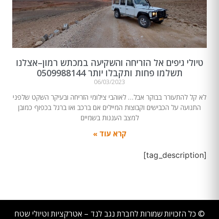
טיולי גיפים אל הזריחה והשקיעה במכתש רמון–אצלנו
תשלמו פחות ותקבלו יותר 0509988144
06/03/2023
לא קל להתעורר בבוקר אבל… לאוהבי צילומי הזריחה ובעיקר השקט שלפני
התנועה על הכבישים וקבוצות המיילים אם ברכב ואו ברגל בכפוף כמובן
למצב העננות בשמיים
קרא עוד »
[tag_description]
© כל הזכויות שמורות לחברת נגב לנד – אטרקציות וטיולי שטח