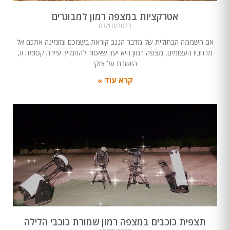
אטרקציות במצפה רמון למבוגרים
03/10/2023
אם השממה הבתולית של מדבר הנגב קוראת בשמכם ומזמינה אתכם אל
מרחביו העצומים, מצפה רמון היא יעד שאסור להחמיץ. עיירה קסומה זו,
היושבת על צוקי
קרא עוד »
תצפית כוכבים במצפה רמון שמורת כוכבי הלילה