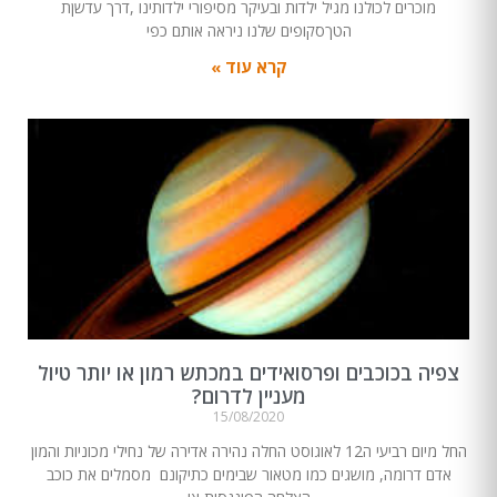
מוכרים לכולנו מגיל ילדות ובעיקר מסיפורי ילדותינו ,דרך עדשןת
הטךסקופים שלנו ניראה אותם כפי
קרא עוד »
צפיה בכוכבים ופרסואידים במכתש רמון או יותר טיול
מעניין לדרום?
15/08/2020
החל מיום רביעי ה12 לאוגוסט החלה נהירה אדירה של נחילי מכוניות והמון
אדם דרומה, מושגים כמו מטאור שבימים כתיקונם מסמלים את כוכב