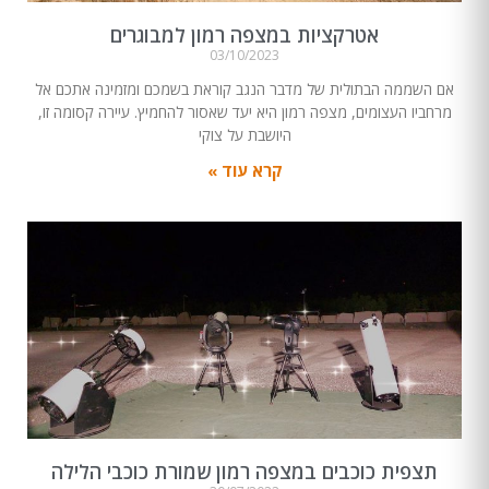
אטרקציות במצפה רמון למבוגרים
03/10/2023
אם השממה הבתולית של מדבר הנגב קוראת בשמכם ומזמינה אתכם אל
מרחביו העצומים, מצפה רמון היא יעד שאסור להחמיץ. עיירה קסומה זו,
היושבת על צוקי
קרא עוד »
תצפית כוכבים במצפה רמון שמורת כוכבי הלילה