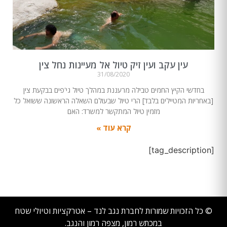
עין עקב ועין זיק טיול אל מעיינות נחל צין
31/08/2020
בחדשי הקיץ החמים טבילה מרעננת במהלך טיול גי'פים בבקעת צין
[באחריות המטיילים בלבד] הרי טיול שבעולם השאלה הראשונה ששואל כל
מזמין טיול המתקשר למשרד: האם
קרא עוד »
[tag_description]
© כל הזכויות שמורות לחברת נגב לנד – אטרקציות וטיולי שטח
במכתש רמון, מצפה רמון והנגב.