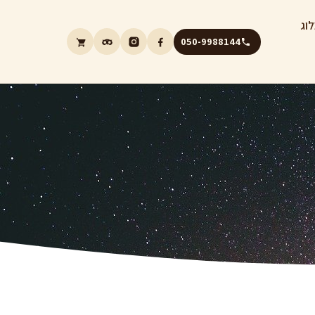
וג
050-9988144