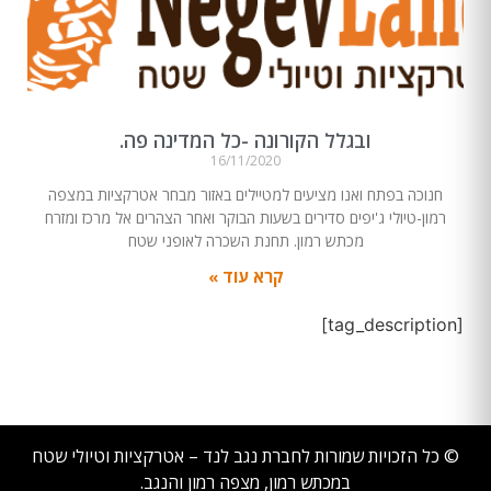
ובגלל הקורונה -כל המדינה פה.
16/11/2020
חנוכה בפתח ואנו מציעים למטיילים באזור מבחר אטרקציות במצפה
רמון-טיולי ג'יפים סדירים בשעות הבוקר ואחר הצהרים אל מרכז ומזרח
מכתש רמון. תחנת השכרה לאופני שטח
קרא עוד »
[tag_description]
© כל הזכויות שמורות לחברת נגב לנד – אטרקציות וטיולי שטח
במכתש רמון, מצפה רמון והנגב.