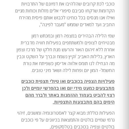
כוכבי לכת קרובים שהלהיבו את דמיונם של התרבויות
הקדומות שרקחו סביבם סיפורי אלים מזלות וכוחות מגיים
ואילו אנו מנסים בכל כוחינו לכבוש אותם פיסית מהירח
החביב ועד למאדים שממש "מעבר לפינה",
שמי הלילה הבהירים במצפה רמון ובמכתש רמון
מבטיחים לצופים ולמשתתפים בפעילות חוויה מדברית
אחרת ללא זיהום האור והרעש מנת חלקו של מרכז וצפון
הארץ, בלילות האביב /קיץ נשמח ונברך על השקט ונבין
מה הנחילו לנו תומס אלווה אדיסון כשפיתח את נורת
החשמל- המון יום ופחות לילה ושאר מיני טובים.
פעילויות הצפיה בכוכבים ואו טיולי תצפית כוכבים
מתבצעים כמעט מידי יום ואו בהפרשי יומיים ולכן
רצוי להביט בעמוד ההזמנות באתר ולברר מהם
הימים בהם מתבצעות התצפיות,
הפעילות כוללת: מבוא קצר לאסטרונומיה ומושגים, זיהוי
גרמי שמיים בולטים והתמצאות בכיוונים על פי כוכבים
בולטים וצפיה בכוכבים בטלסקופים,