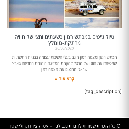
טיול ג'יפים במכתש רמון כשעתים וחצי של חוויה
מרתקת-מומלץ
26/08/2020
מכתש רמון ומצפה רמון הינם בעלי חשיבות עצומה בבניית התשתיות
שאפשרו את חזונו של הרצל להקמת המדינה היהודית החדשה בארץ
ישראל. החוצים את מצפה רמון
קרא עוד »
[tag_description]
© כל הזכויות שמורות לחברת נגב לנד – אטרקציות וטיולי שטח