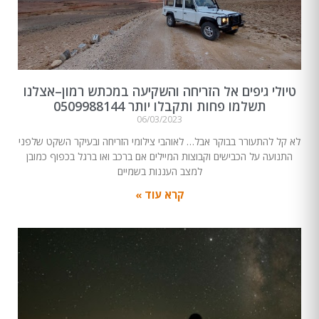
טיולי גיפים אל הזריחה והשקיעה במכתש רמון–אצלנו
תשלמו פחות ותקבלו יותר 0509988144
06/03/2023
לא קל להתעורר בבוקר אבל… לאוהבי צילומי הזריחה ובעיקר השקט שלפני
התנועה על הכבישים וקבוצות המיילים אם ברכב ואו ברגל בכפוף כמובן
למצב העננות בשמיים
קרא עוד »