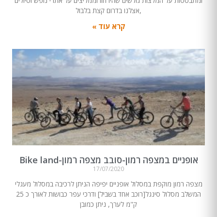
ומתבססות על המלצות גולשים שהיו חוו וממליצים על אתרי נופש וטיולים
,אצלנו בדרום קצת בלבול
קרא עוד »
אופניים במצפה רמון-סובב מצפה רמון-Bike land
17/07/2020
מצפה רמון מוקפת במסלול אופניים יפיפה הניתן לרכיבה במסלול מעגלי
המשלב מסלול סינגל[רוכב אחד בשביל] ודרכי עפר כבושות לאורך כ 25
ק"מ לערך, ניתן כמובן