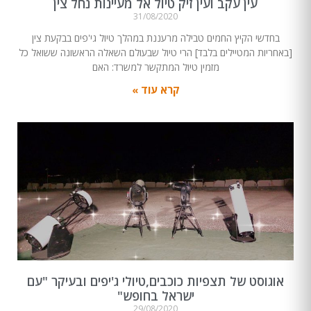
עין עקב ועין זיק טיול אל מעיינות נחל צין
31/08/2020
בחדשי הקיץ החמים טבילה מרעננת במהלך טיול גי'פים בבקעת צין
[באחריות המטיילים בלבד] הרי טיול שבעולם השאלה הראשונה ששואל כל
מזמין טיול המתקשר למשרד: האם
קרא עוד »
אוגוסט של תצפיות כוכבים,טיולי ג'יפים ובעיקר "עם
ישראל בחופש"
29/08/2020