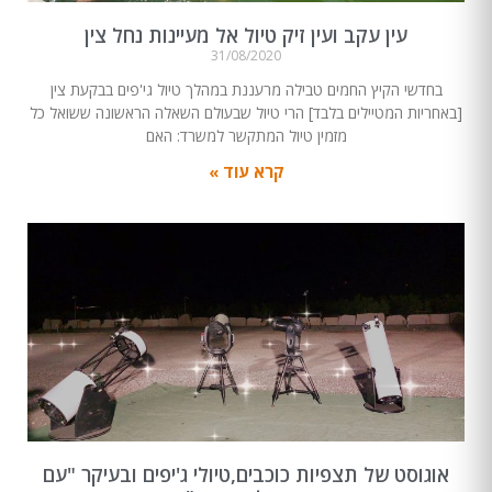
עין עקב ועין זיק טיול אל מעיינות נחל צין
31/08/2020
בחדשי הקיץ החמים טבילה מרעננת במהלך טיול גי'פים בבקעת צין
[באחריות המטיילים בלבד] הרי טיול שבעולם השאלה הראשונה ששואל כל
מזמין טיול המתקשר למשרד: האם
קרא עוד »
אוגוסט של תצפיות כוכבים,טיולי ג'יפים ובעיקר "עם