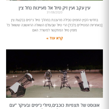
עין עקב ועין זיק טיול אל מעיינות נחל צין
31/08/2020
בחדשי הקיץ החמים טבילה מרעננת במהלך טיול גי'פים בבקעת צין
[באחריות המטיילים בלבד] הרי טיול שבעולם השאלה הראשונה ששואל כל
מזמין טיול המתקשר למשרד: האם
קרא עוד »
אוגוסט של תצפיות כוכבים,טיולי ג'יפים ובעיקר "עם